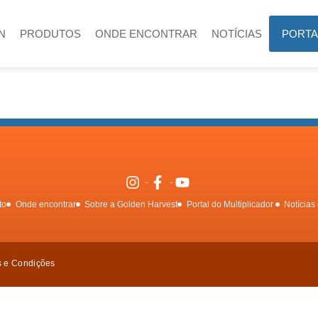
N
PRODUTOS
ONDE ENCONTRAR
NOTÍCIAS
PORTA
to
Onde encontrar
Sobre a Golden Harvest
Portal do Multiplicador
Notícias 
s e Condições