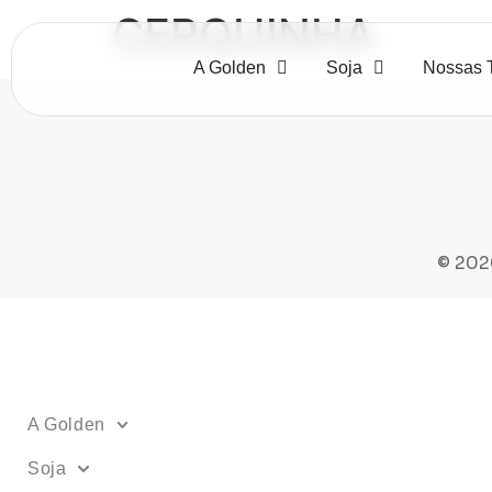
CERQUINHA
A Golden
Soja
Nossas 
© 202
A Golden
Soja