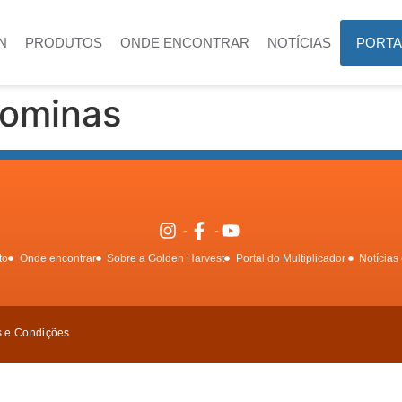
N
PRODUTOS
ONDE ENCONTRAR
NOTÍCIAS
PORTA
ominas
to
Onde encontrar
Sobre a Golden Harvest
Portal do Multiplicador
Notícias 
s e Condições