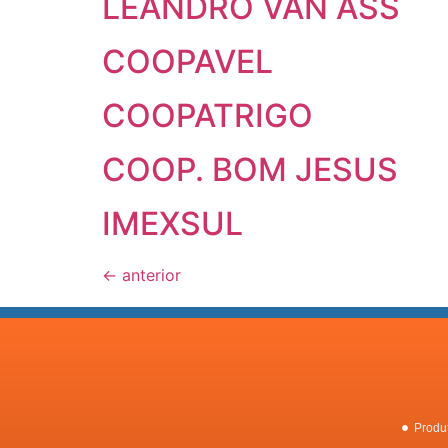
LEANDRO VAN ASS
COOPAVEL
COOPATRIGO
COOP. BOM JESUS
IMEXSUL
←
anterior
Produ